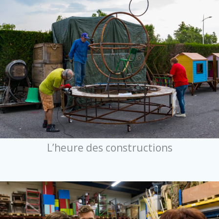
L’heure des constructions