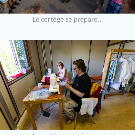
Le cortège se prépare…